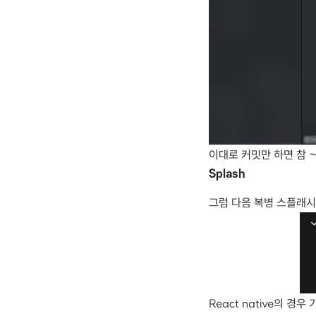
이대로 커밋만 하면 참 
Splash
그럼 다음 복병 스플래시
React native의 경