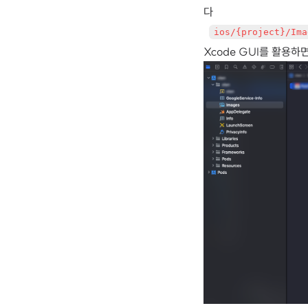
다
ios/{project}/Ima
Xcode GUI를 활용하